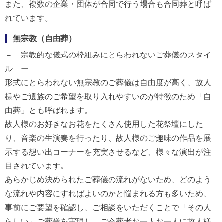
また、複数の企業・団体が合同で行う場合も合同葬と呼ば
れています。
無宗教（自由葬）
－ 宗教的な儀式の枠組みにとらわれないご葬儀のスタイ
ル ー
形式にとらわれない無宗教のご葬儀は自由度が高く、故人
様やご遺族のご希望を取り入れやすいのが特徴のため「自
由葬」とも呼ばれます。
故人様のお好きなお花をたくさん使用した花祭壇にした
り、音楽の生演奏を行ったり、故人様のご趣味の作品を展
示する想い出コーナーを充実させるなど、様々な演出が注
目されています。
あらかじめ決められたご葬儀の流れがないため、どのよう
な流れや内容にすればよいのかと悩まれる方も多いため、
事前にご要望を確認し、ご相談をいただくことで「その人
らしい」ご葬儀を実現し、ご会葬者お一人お一人に故人様